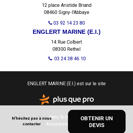
12 place Aristide Briand
08460 Signy-l'Abbaye
03 92 14 23 80

ENGLERT MARINE (E.I.)
14 Rue Colbert
08300
Rethel
03 24 38 46 10
ENGLERT MARINE (E.I.) est sur le site
dans la catégorie
OBTENIR UN
N'hésitez pas à nous
Assurance - finance
contacter
DEVIS